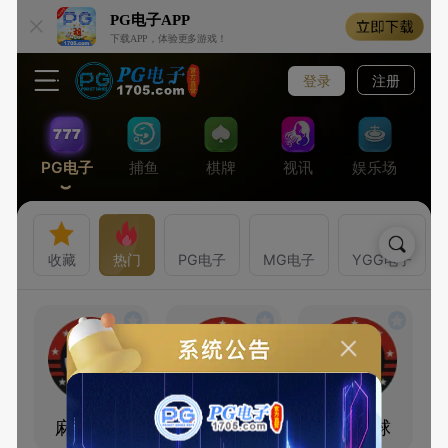
PG电子
APP
下载APP，体验更多游戏！
登录
注册
PG电子
捕鱼
棋牌
视讯
娱乐场
收藏
热门
PG电子
MG电子
YGG电子
麻将胡了
麻将胡了2
少林足球