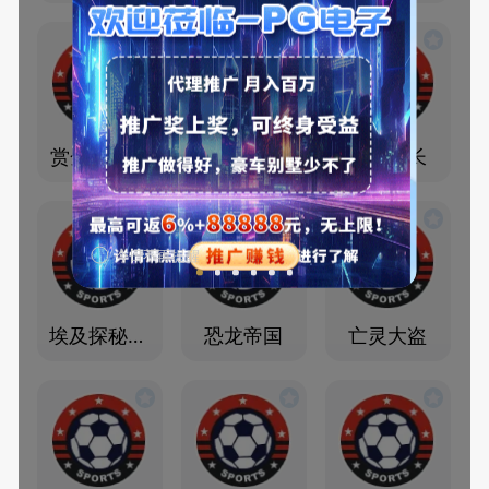
赏金大对决
赏金女王
赏金船长
今日不再提醒
埃及探秘宝典
恐龙帝国
亡灵大盗